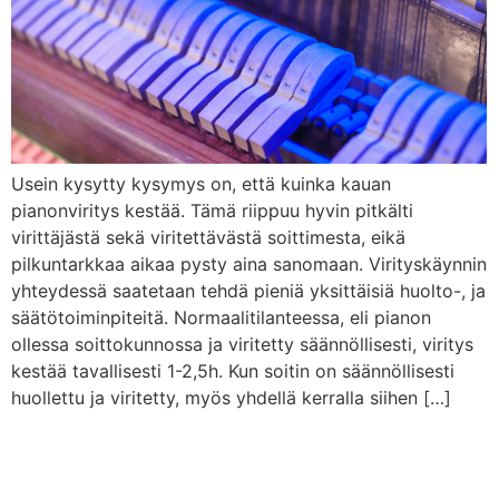
Usein kysytty kysymys on, että kuinka kauan
pianonviritys kestää. Tämä riippuu hyvin pitkälti
virittäjästä sekä viritettävästä soittimesta, eikä
pilkuntarkkaa aikaa pysty aina sanomaan. Virityskäynnin
yhteydessä saatetaan tehdä pieniä yksittäisiä huolto-, ja
säätötoiminpiteitä. Normaalitilanteessa, eli pianon
ollessa soittokunnossa ja viritetty säännöllisesti, viritys
kestää tavallisesti 1-2,5h. Kun soitin on säännöllisesti
huollettu ja viritetty, myös yhdellä kerralla siihen […]