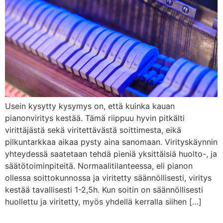
Usein kysytty kysymys on, että kuinka kauan
pianonviritys kestää. Tämä riippuu hyvin pitkälti
virittäjästä sekä viritettävästä soittimesta, eikä
pilkuntarkkaa aikaa pysty aina sanomaan. Virityskäynnin
yhteydessä saatetaan tehdä pieniä yksittäisiä huolto-, ja
säätötoiminpiteitä. Normaalitilanteessa, eli pianon
ollessa soittokunnossa ja viritetty säännöllisesti, viritys
kestää tavallisesti 1-2,5h. Kun soitin on säännöllisesti
huollettu ja viritetty, myös yhdellä kerralla siihen […]