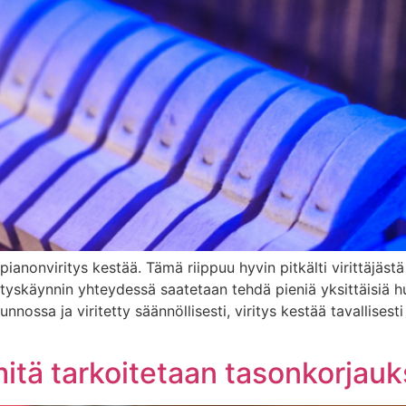
anonviritys kestää. Tämä riippuu hyvin pitkälti virittäjästä 
tyskäynnin yhteydessä saatetaan tehdä pieniä yksittäisiä huo
nnossa ja viritetty säännöllisesti, viritys kestää tavallisesti
mitä tarkoitetaan tasonkorjauk