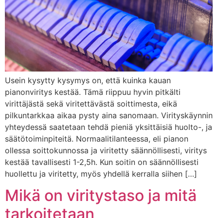
Usein kysytty kysymys on, että kuinka kauan
pianonviritys kestää. Tämä riippuu hyvin pitkälti
virittäjästä sekä viritettävästä soittimesta, eikä
pilkuntarkkaa aikaa pysty aina sanomaan. Virityskäynnin
yhteydessä saatetaan tehdä pieniä yksittäisiä huolto-, ja
säätötoiminpiteitä. Normaalitilanteessa, eli pianon
ollessa soittokunnossa ja viritetty säännöllisesti, viritys
kestää tavallisesti 1-2,5h. Kun soitin on säännöllisesti
huollettu ja viritetty, myös yhdellä kerralla siihen […]
Mikä on viritystaso ja mitä
tarkoitetaan