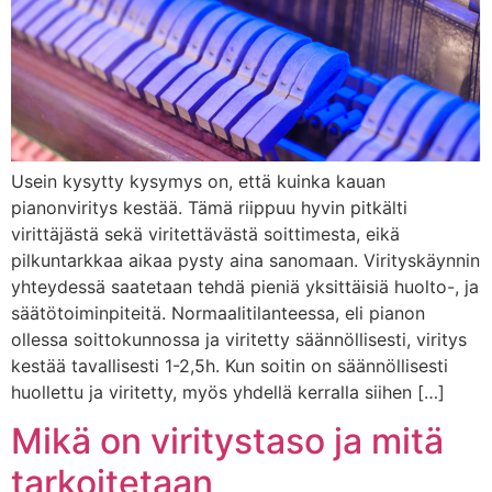
Usein kysytty kysymys on, että kuinka kauan
pianonviritys kestää. Tämä riippuu hyvin pitkälti
virittäjästä sekä viritettävästä soittimesta, eikä
pilkuntarkkaa aikaa pysty aina sanomaan. Virityskäynnin
yhteydessä saatetaan tehdä pieniä yksittäisiä huolto-, ja
säätötoiminpiteitä. Normaalitilanteessa, eli pianon
ollessa soittokunnossa ja viritetty säännöllisesti, viritys
kestää tavallisesti 1-2,5h. Kun soitin on säännöllisesti
huollettu ja viritetty, myös yhdellä kerralla siihen […]
Mikä on viritystaso ja mitä
tarkoitetaan