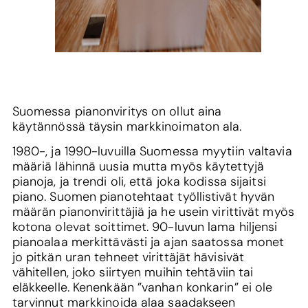
Suomessa pianonviritys on ollut aina
käytännössä täysin markkinoimaton ala.
1980-, ja 1990-luvuilla Suomessa myytiin valtavia
määriä lähinnä uusia mutta myös käytettyjä
pianoja, ja trendi oli, että joka kodissa sijaitsi
piano. Suomen pianotehtaat työllistivät hyvän
määrän pianonvirittäjiä ja he usein virittivät myös
kotona olevat soittimet. 90-luvun lama hiljensi
pianoalaa merkittävästi ja ajan saatossa monet
jo pitkän uran tehneet virittäjät hävisivät
vähitellen, joko siirtyen muihin tehtäviin tai
eläkkeelle. Kenenkään ”vanhan konkarin” ei ole
tarvinnut markkinoida alaa saadakseen