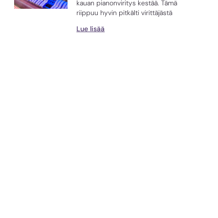
kauan pianonviritys kestää. Tämä
riippuu hyvin pitkälti virittäjästä
Lue lisää
Mikä on viritystaso ja mitä
tarkoitetaan tasonkorjauksella?
Jokainen piano ja flyygeli on
suunniteltu soitettavaksi ja
viritettäväksi tiettyyn viritystasoon.
Nostamalla tai laskemalla
Lue lisää
Miten Pianto Oy auttaa