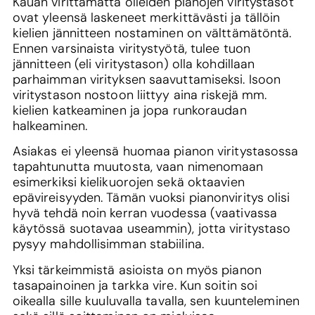
Kauan virittämättä olleiden pianojen viritystasot
ovat yleensä laskeneet merkittävästi ja tällöin
kielien jännitteen nostaminen on välttämätöntä.
Ennen varsinaista viritystyötä, tulee tuon
jännitteen (eli viritystason) olla kohdillaan
parhaimman virityksen saavuttamiseksi. Isoon
viritystason nostoon liittyy aina riskejä mm.
kielien katkeaminen ja jopa runkoraudan
halkeaminen.
Asiakas ei yleensä huomaa pianon viritystasossa
tapahtunutta muutosta, vaan nimenomaan
esimerkiksi kielikuorojen sekä oktaavien
epävireisyyden. Tämän vuoksi pianonviritys olisi
hyvä tehdä noin kerran vuodessa (vaativassa
käytössä suotavaa useammin), jotta viritystaso
pysyy mahdollisimman stabiilina.
Yksi tärkeimmistä asioista on myös pianon
tasapainoinen ja tarkka vire. Kun soitin soi
oikealla sille kuuluvalla tavalla, sen kuunteleminen